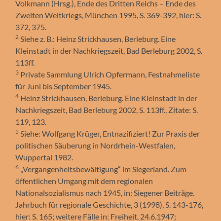
Volkmann (Hrsg.), Ende des Dritten Reichs – Ende des
Zweiten Weltkriegs, München 1995, S. 369-392, hier: S.
372, 375.
2
Siehe z. B.: Heinz Strickhausen, Berleburg. Eine
Kleinstadt in der Nachkriegszeit, Bad Berleburg 2002, S.
113ff.
3
Private Sammlung Ulrich Opfermann, Festnahmeliste
für Juni bis September 1945.
4
Heinz Strickhausen, Berleburg. Eine Kleinstadt in der
Nachkriegszeit, Bad Berleburg 2002, S. 113ff., Zitate: S.
119, 123.
5
Siehe: Wolfgang Krüger, Entnazifiziert! Zur Praxis der
politischen Säuberung in Nordrhein-Westfalen,
Wuppertal 1982.
6
„Vergangenheitsbewältigung“ im Siegerland. Zum
öffentlichen Umgang mit dem regionalen
Nationalsozialismus nach 1945, in: Siegener Beiträge.
Jahrbuch für regionale Geschichte, 3 (1998), S. 143-176,
hier: S. 165; weitere Fälle in: Freiheit, 24.6.1947;