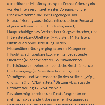
der britischen Militärregierung die Entnazifizierung ein
von der Internierung getrennter Vorgang. Für die
Massenverfahren, die über Fragebögen und
Entnazifizierungsausschüsse mit deutschem Personal
abgewickelt wurden, sind die Kategorien I,
Hauptschuldige bzw. Verbrecher (Kriegsverbrecher) und
II Belastete bzw. Übeltäter (Aktivisten, Militaristen,
Nutznießer) ohne Bedeutung. In den
Massenüberprüfungen ging es um die Kategorien
III/politisch Untragbare bzw. weniger bedeutende
Übeltäter (Minderbelastete), IV/Mitläufer bzw.
Parteigänger, mit/ohne a) = politische Beschränkungen,
b) = Bewegungs(= Reise-)beschränkungen, c)
Vermögens- und Kontensperre (in den Artikeln: „VSp“),
5
und schließlich V/Entlastete.
Bis zum Abschluss der
Entnazifizierung 1952 wurden die
Revisionsmöglichkeiten und Einstufungskriterien
mehrfach so verändert, dass in einem Fortgang des
Verfahrens in aller Regel die Einstufung zugunsten des