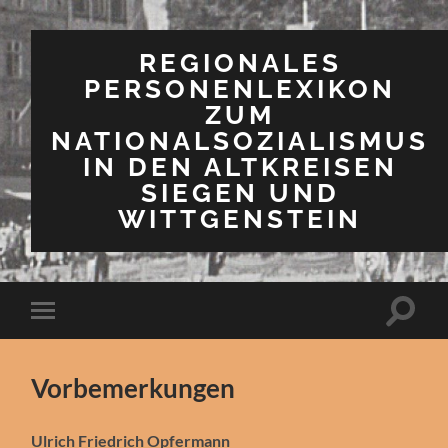
REGIONALES
PERSONENLEXIKON
ZUM
NATIONALSOZIALISMUS
IN DEN ALTKREISEN
SIEGEN UND
WITTGENSTEIN
Suchfe
Mobile-
ein-/a
Menü
ein-/ausblenden
Vorbemerkungen
Ulrich Friedrich Opfermann