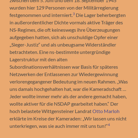
zwischen dem 5. Juni und dem 18. September 1945
wurden hier 129 Personen von der Militärregierung
3
festgenommen und interniert.
Die Lager beherbergten
in außerordentlicher Dichte vormals aktive Träger des
NS-Regimes, die oft keineswegs ihre Überzeugungen
aufgegeben hatten, sich als unschuldige Opfer einer
„Sieger-Justiz“ und als unbeugsame Widerständler
betrachteten. Eine ns-bestimmte untergründige
Lagerstruktur mit den alten
Subordinationsverhältnissen war Basis für späteres
Netzwerken der Entlassenen zur Wiedergewinnung
verlorengegangener Bedeutung im neuen Rahmen. „Was
uns damals hochgehalten hat, war die Kameradschaft …
Jeder wollte immer mehr als der andere gemacht haben,
wollte aktiver für die NSDAP gearbeitet haben.“ Der
hoch belastete Wittgensteiner Landrat
Otto Marloh
erklärte im Kreise der Kameraden: „Wir lassen uns nicht
4
unterkriegen, was sie auch immer mit uns tun!“