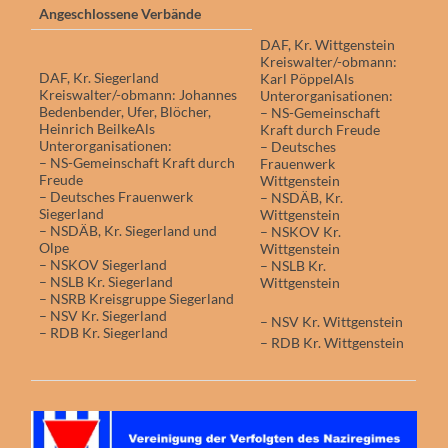
Angeschlossene Verbände
DAF, Kr. Wittgenstein
Kreiswalter/-obmann:
DAF, Kr. Siegerland
Karl PöppelAls
Kreiswalter/-obmann: Johannes
Unterorganisationen:
Bedenbender, Ufer, Blöcher,
– NS-Gemeinschaft
Heinrich BeilkeAls
Kraft durch Freude
Unterorganisationen:
– Deutsches
– NS-Gemeinschaft Kraft durch
Frauenwerk
Freude
Wittgenstein
– Deutsches Frauenwerk
– NSDÄB, Kr.
Siegerland
Wittgenstein
– NSDÄB, Kr. Siegerland und
– NSKOV Kr.
Olpe
Wittgenstein
– NSKOV Siegerland
– NSLB Kr.
– NSLB Kr. Siegerland
Wittgenstein
– NSRB Kreisgruppe Siegerland
– NSV Kr. Siegerland
– NSV Kr. Wittgenstein
– RDB Kr. Siegerland
– RDB Kr. Wittgenstein