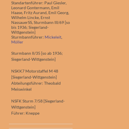
Standartenführer: Paul Giesler,
Leonard Gontermann, Emil
Haase, Fritz Aurand, Emil Georg,
Wilhelm Lincke, Ernst
NassauerSS, Sturmbann III/69 [so
bis 1936; Siegerland-
Wittgenstein]
Sturmbannführer:
Mickeleit
,
Möl­ler
Sturmbann II/35 [so ab 1936;
Siegerland-Wittgenstein]
NSKK7 Motorstaffel M 48
[Siegerland-Wittgenstein]
Abteilungsführer: Theobald
Meiswinkel
NSFK Sturm 7/58 [Siegerland-
Wittgenstein]
Führer: Kneppe