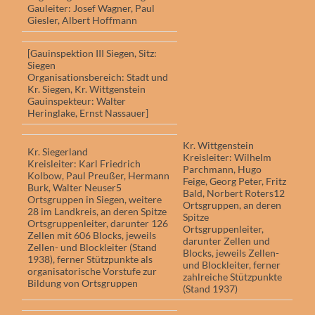
Gauleiter: Josef Wagner, Paul
Giesler, Albert Hoffmann
[Gauinspektion III Siegen, Sitz:
Siegen
Organisationsbereich: Stadt und
Kr. Siegen, Kr. Wittgenstein
Gauinspekteur: Walter
Heringlake, Ernst Nassauer]
Kr. Wittgenstein
Kr. Siegerland
Kreisleiter: Wilhelm
Kreisleiter: Karl Friedrich
Parchmann, Hugo
Kolbow, Paul Preußer, Hermann
Feige, Georg Peter, Fritz
Burk, Walter Neuser5
Bald, Norbert Roters12
Ortsgruppen in Siegen, weitere
Ortsgruppen, an deren
28 im Landkreis, an deren Spitze
Spitze
Ortsgruppenleiter, darunter 126
Ortsgruppenleiter,
Zellen mit 606 Blocks, jeweils
darunter Zellen und
Zellen- und Blockleiter (Stand
Blocks, jeweils Zellen-
1938), ferner Stützpunkte als
und Blockleiter, ferner
organisatorische Vorstufe zur
zahlreiche Stützpunkte
Bildung von Ortsgruppen
(Stand 1937)