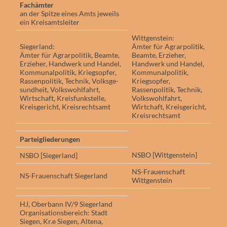
Fachämter
an der Spitze eines Amts jeweils
ein Kreisamtsleiter
Wittgenstein:
Siegerland:
Ämter für Agrarpolitik,
Ämter für Agrarpolitik, Beamte,
Beamte, Erzieher,
Erzieher, Handwerk und Handel,
Handwerk und Handel,
Kom­­munalpolitik, Kriegsopfer,
Kommunalpolitik,
Rassenpolitik, Technik, Volksge­
Kriegsopfer,
sundheit, Volkswohlfahrt,
Rassenpolitik, Technik,
Wirtschaft, Kreisfunkstelle,
Volkswohlfahrt,
Kreisgericht, Kreisrechtsamt
Wirtchaft, Kreisgericht,
Kreisrechtsamt
Parteigliederungen
NSBO [Wittgenstein]
NSBO [Siegerland]
NS-Frauenschaft
NS-Frauenschaft Siegerland
Wittgenstein
HJ, Oberbann IV/9 Siegerland
Organisationsbereich: Stadt
Siegen, Kr.e Siegen, Altena,