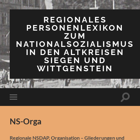
REGIONALES
PERSONENLEXIKON
ZUM
NATIONALSOZIALISMUS
IN DEN ALTKREISEN
SIEGEN UND
WITTGENSTEIN
Suchfe
Mobile-
ein-/a
Menü
ein-/ausblenden
NS-Orga
Regionale NSDAP, Organisation – Gliederungen und