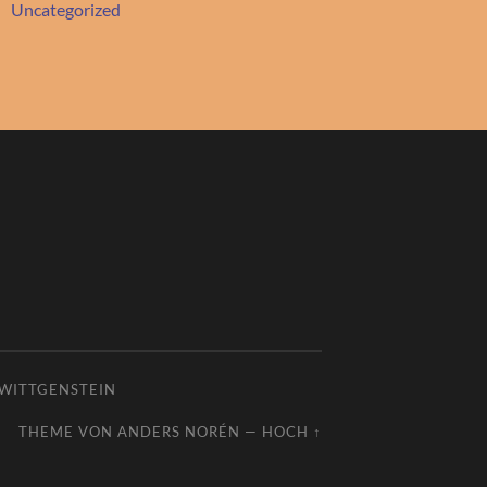
Uncategorized
 WITTGENSTEIN
THEME VON
ANDERS NORÉN
—
HOCH ↑