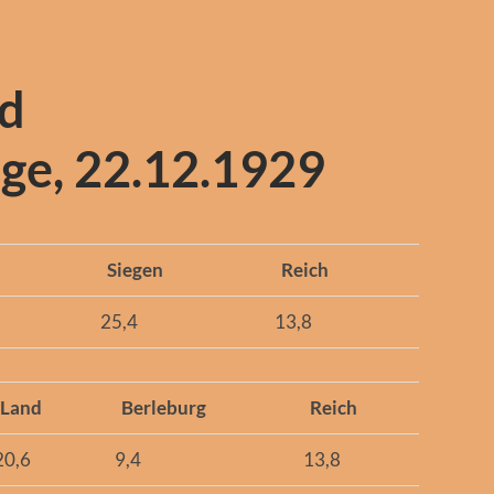
nd
ge, 22.12.1929
d
Siegen
Reich
25,4
13,8
Land
Berleburg
Reich
20,6
9,4
13,8