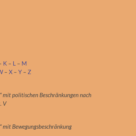
–
K
–
L
–
M
W
–
X
–
Y
–
Z
r“ mit politischen Beschränkungen nach
. V
er“ mit Bewegungsbeschränkung