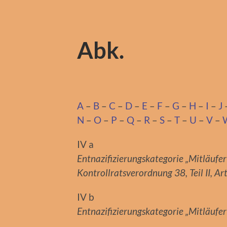
Abk.
A
–
B
–
C
–
D
–
E
–
F
–
G
–
H
–
I
–
J
N
–
O
–
P
–
Q
–
R
–
S
–
T
–
U
–
V
–
IV a
Entnazifizierungskategorie „Mitläufe
Kontrollratsverordnung 38, Teil II, Art
IV b
Entnazifizierungskategorie „Mitläuf