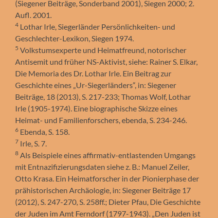
(Siegener Beiträge, Sonderband 2001), Siegen 2000; 2.
Aufl. 2001.
4
Lothar Irle, Siegerländer Persönlichkeiten- und
Geschlechter-Lexikon, Siegen 1974.
5
Volkstumsexperte und Heimatfreund, notorischer
Antisemit und früher NS-Aktivist, siehe: Rainer S. Elkar,
Die Memoria des Dr. Lothar Irle. Ein Beitrag zur
Geschichte eines „Ur-Siegerländers“, in: Siegener
Beiträge, 18 (2013), S. 217-233; Thomas Wolf, Lothar
Irle (1905-1974). Eine biographische Skizze eines
Heimat- und Familienforschers, ebenda, S. 234-246.
6
Ebenda, S. 158.
7
Irle, S. 7.
8
Als Beispiele eines affirmativ-entlastenden Umgangs
mit Entnazifizierungsdaten siehe z. B.: Manuel Zeiler,
Otto Krasa. Ein Heimatforscher in der Pionierphase der
prähistorischen Archäologie, in: Siegener Beiträge 17
(2012), S. 247-270, S. 258ff.; Dieter Pfau, Die Geschichte
der Juden im Amt Ferndorf (1797-1943). „Den Juden ist