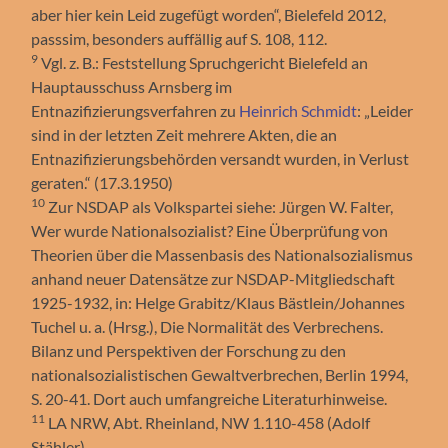
aber hier kein Leid zugefügt worden“, Bielefeld 2012,
passsim, besonders auffällig auf S. 108, 112.
9
Vgl. z. B.: Feststellung Spruchgericht Bielefeld an
Hauptausschuss Arnsberg im
Entnazifizierungsverfahren zu
Heinrich Schmidt
: „Leider
sind in der letzten Zeit mehrere Akten, die an
Entnazifizierungsbehörden versandt wurden, in Verlust
geraten.“ (17.3.1950)
10
Zur NSDAP als Volkspartei siehe: Jürgen W. Falter,
Wer wurde Nationalsozialist? Eine Überprüfung von
Theorien über die Massenbasis des Nationalsozialismus
anhand neuer Datensätze zur NSDAP-Mitgliedschaft
1925-1932, in: Helge Grabitz/Klaus Bästlein/Johannes
Tuchel u. a. (Hrsg.), Die Normalität des Verbrechens.
Bilanz und Perspektiven der Forschung zu den
nationalsozialistischen Gewaltverbrechen, Berlin 1994,
S. 20-41. Dort auch umfangreiche Literaturhinweise.
11
LA NRW, Abt. Rheinland, NW 1.110-458 (Adolf
Stähler)