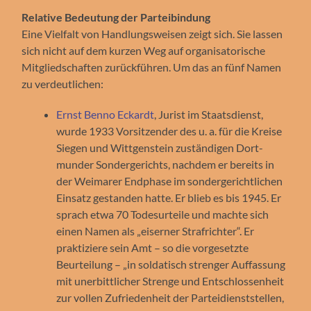
Relative Bedeutung der Parteibindung
Eine Vielfalt von Handlungsweisen zeigt sich. Sie lassen
sich nicht auf dem kurzen Weg auf organisatorische
Mitgliedschaften zurückführen. Um das an fünf Namen
zu verdeutlichen:
Ernst Benno Eckardt
, Jurist im Staatsdienst,
wurde 1933 Vorsitzender des u. a. für die Kreise
Sie­gen und Wittgenstein zu­stän­di­gen Dort­
munder Sondergerichts, nachdem er bereits in
der Weimarer Endphase im sondergerichtlichen
Einsatz gestanden hatte. Er blieb es bis 1945. Er
sprach etwa 70 To­des­ur­teile und machte sich
einen Namen als „eiserner Strafrichter“. Er
praktiziere sein Amt – so die vorgesetzte
Beurteilung – „in soldatisch strenger Auffassung
mit unerbittlicher Strenge und Entschlossenheit
zur vollen Zufriedenheit der Parteidienststellen,