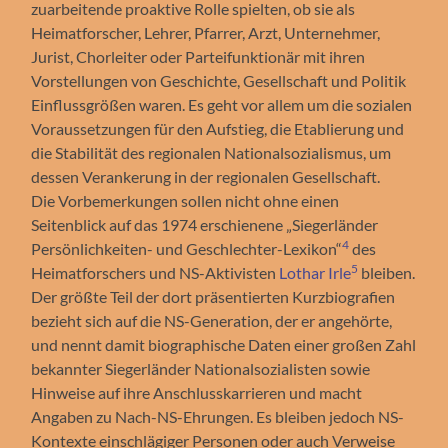
zuarbeitende proaktive Rolle spielten, ob sie als
Heimatforscher, Lehrer, Pfarrer, Arzt, Unternehmer,
Jurist, Chorleiter oder Parteifunktionär mit ihren
Vorstellungen von Geschichte, Gesellschaft und Politik
Einflussgrößen waren. Es geht vor allem um die sozialen
Voraussetzungen für den Aufstieg, die Etablierung und
die Stabilität des regionalen Nationalsozialismus, um
dessen Verankerung in der regionalen Gesellschaft.
Die Vorbemerkungen sollen nicht ohne einen
Seitenblick auf das 1974 erschienene „Sie­gerländer
4
Persönlichkeiten- und Ge­schlechter-Lexikon“
des
5
Heimatforschers und NS-Aktivisten
Lothar Irle
bleiben.
Der größte Teil der dort präsentierten Kurzbiografien
bezieht sich auf die NS-Generation, der er angehörte,
und nennt damit bi­o­gra­phische Da­ten einer großen Zahl
bekannter Siegerländer Nationalsozialisten sowie
Hinweise auf ihre An­schlusskarrieren und macht
Angaben zu Nach-NS-Ehrungen. Es bleiben jedoch NS-
Kontexte einschlägiger Personen oder auch Verweise