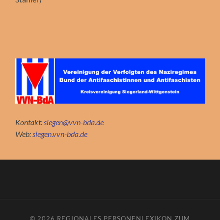
Kontakt:
siegen@vvn-bda.de
Web:
siegen.vvn-bda.de
© 2026
REGIONALES PERSONENLEXIKON ZUM