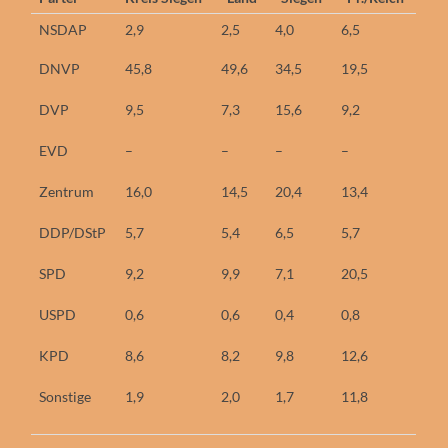
NSDAP
2,9
2,5
4,0
6,5
DNVP
45,8
49,6
34,5
19,5
DVP
9,5
7,3
15,6
9,2
EVD
–
–
–
–
Zentrum
16,0
14,5
20,4
13,4
DDP/DStP
5,7
5,4
6,5
5,7
SPD
9,2
9,9
7,1
20,5
USPD
0,6
0,6
0,4
0,8
KPD
8,6
8,2
9,8
12,6
Sonstige
1,9
2,0
1,7
11,8