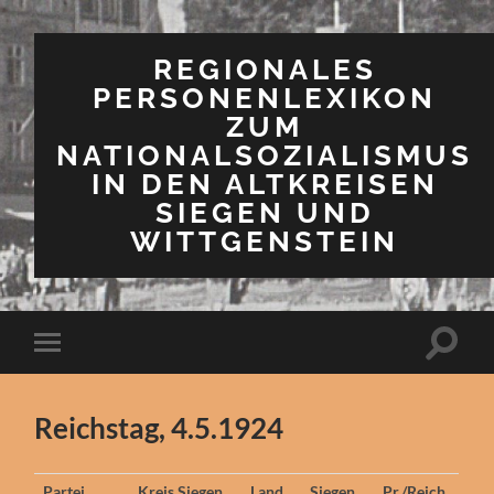
REGIONALES
PERSONENLEXIKON
ZUM
NATIONALSOZIALISMUS
IN DEN ALTKREISEN
SIEGEN UND
WITTGENSTEIN
Suchfe
Mobile-
ein-/a
Menü
ein-/ausblenden
Reichstag, 4.5.1924
Partei
Kreis Siegen
Land
Siegen
Pr./Reich