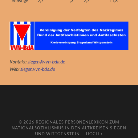
Sonstige
2,7
1,3
2,7
11,8
Kontakt:
siegen@vvn-bda.de
Web:
siegen.vvn-bda.de
© 2026
REGIONALES PERSONENLEXIKON ZUM
NATIONALSOZIALISMUS IN DEN ALTKREISEN SIEGEN
UND WITTGENSTEIN
—
HOCH ↑