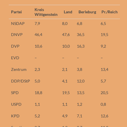
Kreis
Partei
Land
Berleburg
Pr./Reich
Wittgenstein
NSDAP
7,9
8,0
6,8
6,5
DNVP
46,4
47,6
36,5
19,5
DVP
10,6
10,0
16,3
9,2
EVD
–
–
–
–
Zentrum
2,3
2,1
3,8
13,4
DDP/DStP
5,0
4,1
12,0
5,7
SPD
18,8
19,5
13,5
20,5
USPD
1,1
1,1
1,2
0,8
KPD
5,2
4,9
7,1
12,6